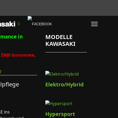
MODELLE
rmance in
KAWASAKI
9, Z900 Gunsmoke,
lpflege
Elektro/Hybrid
E ins
Hypersport