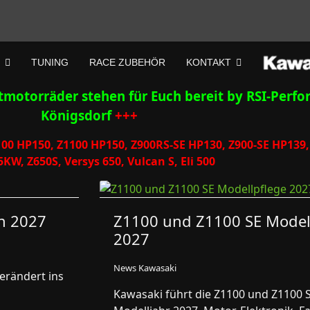
TUNING
RACE ZUBEHÖR
KONTAKT
motorräder stehen für Euch bereit by RSI-Perfo
Königsdorf
+++
100 HP150, Z1100 HP150, Z900RS-SE HP130, Z900-SE HP13
5KW, Z650S, Versys 650, Vulcan S, Eli 500
n 2027
Z1100 und Z1100 SE Model
2027
News Kawasaki
erändert ins
Kawasaki führt die Z1100 und Z1100 S