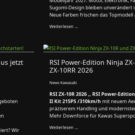
Modelljahr 2027. Motor, Elektronik, 
Sugomi-Design bleiben unverändert
Neue Farben frischen das Topmodell 
Weiterlesen …
us jetzt
RSI Power-Edition Ninja ZX
ZX-10RR 2026
News Kawasaki
RSI ZX-10R 2026 ,, RSI Power-Edition
ngeboten
II Kit 215PS /310km/h
mit neuem Aer
präziserem Handling und modernster
en
Mehr Downforce für Kawas Superspo
Weiterlesen …
iert? Wir