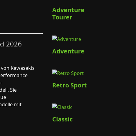
Adventure
Tourer
ed 2026
Adventure
 von Kawasakis
 Performance
m
Retro Sport
ll. Sie
eue
odelle mit
Classic