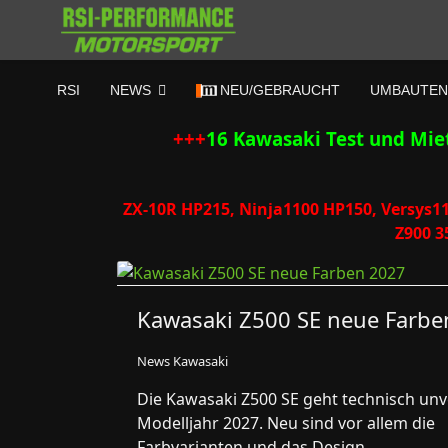
RSI
NEWS
NEU/GEBRAUCHT
UMBAUTEN
+++
16 Kawasaki Test und Miet
ZX-10R HP215, Ninja1100 HP150, Versys1
Z900 3
Kawasaki Z500 SE neue Farbe
News Kawasaki
Die Kawasaki Z500 SE geht technisch unv
Modelljahr 2027. Neu sind vor allem die
Farbvarianten und das Design.