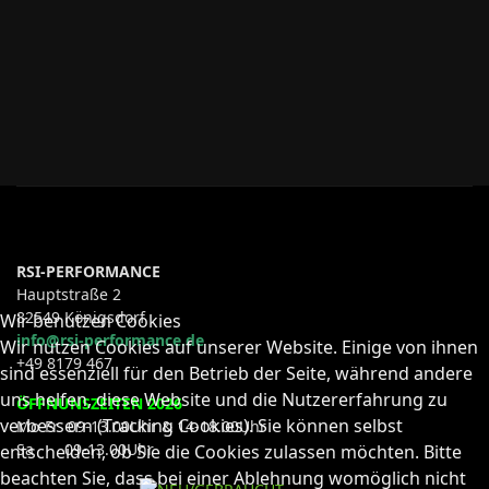
RSI-PERFORMANCE
Hauptstraße 2
82549 Königsdorf
Wir benutzen Cookies
info@rsi-performance.de
Wir nutzen Cookies auf unserer Website. Einige von ihnen
+49 8179 467
sind essenziell für den Betrieb der Seite, während andere
uns helfen, diese Website und die Nutzererfahrung zu
ÖFFNUNSZEITEN 2026
verbessern (Tracking Cookies). Sie können selbst
Mo-Fr 09-13.00Uhr & 14-18.00Uhr
Sa 09-13.00Uhr
entscheiden, ob Sie die Cookies zulassen möchten. Bitte
beachten Sie, dass bei einer Ablehnung womöglich nicht