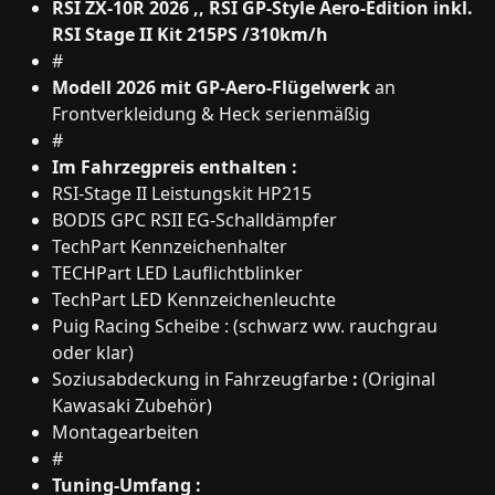
RSI ZX-10R 2026 ,, RSI GP-Style Aero-Edition inkl.
RSI Stage II Kit 215PS /310km/h
#
Modell 2026 mit GP-Aero-Flügelwerk
an
Frontverkleidung & Heck serienmäßig
#
Im Fahrzegpreis enthalten :
RSI-Stage II Leistungskit HP215
BODIS GPC RSII EG-Schalldämpfer
TechPart Kennzeichenhalter
TECHPart LED Lauflichtblinker
TechPart LED Kennzeichenleuchte
Puig Racing Scheibe : (schwarz ww. rauchgrau
oder klar)
Soziusabdeckung in Fahrzeugfarbe
:
(Original
Kawasaki Zubehör)
Montagearbeiten
#
Tuning-Umfang :